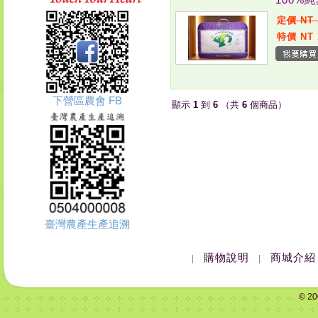
定價 NT 
特價 NT 
下營區農會 FB
顯示
1
到
6
（共
6
個商品）
臺灣農產生產追溯
購物說明
商城介紹
|
|
© 