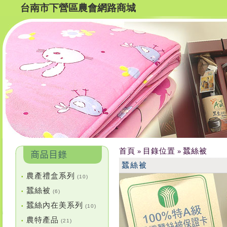
台南市下營區農會網路商城
首頁
目錄位置
蠶絲被
»
»
蠶絲被
農產禮盒系列
•
(10)
蠶絲被
•
(6)
蠶絲內在美系列
•
(10)
農特產品
•
(21)