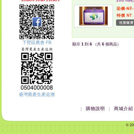
定價 NT 
特價 NT 
下營區農會 FB
顯示
1
到
6
（共
6
個商品）
臺灣農產生產追溯
購物說明
商城介紹
|
|
© 