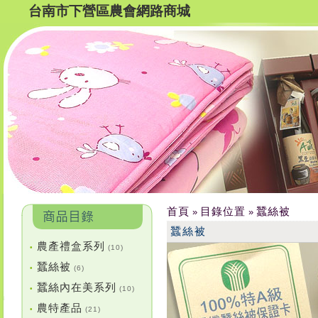
台南市下營區農會網路商城
首頁
目錄位置
蠶絲被
»
»
蠶絲被
農產禮盒系列
•
(10)
蠶絲被
•
(6)
蠶絲內在美系列
•
(10)
農特產品
•
(21)