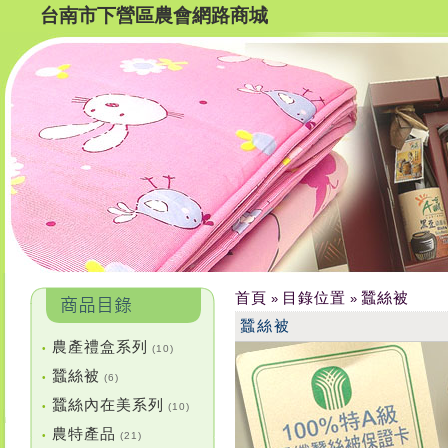
台南市下營區農會網路商城
首頁
目錄位置
蠶絲被
»
»
蠶絲被
農產禮盒系列
•
(10)
蠶絲被
•
(6)
蠶絲內在美系列
•
(10)
農特產品
•
(21)