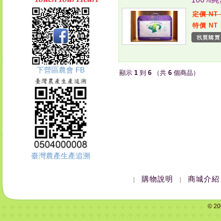
定價 NT 
特價 NT 
下營區農會 FB
顯示
1
到
6
（共
6
個商品）
臺灣農產生產追溯
購物說明
商城介紹
|
|
© 