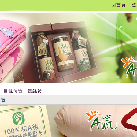
回首頁
登
|
目錄位置
蠶絲被
»
»
絲被