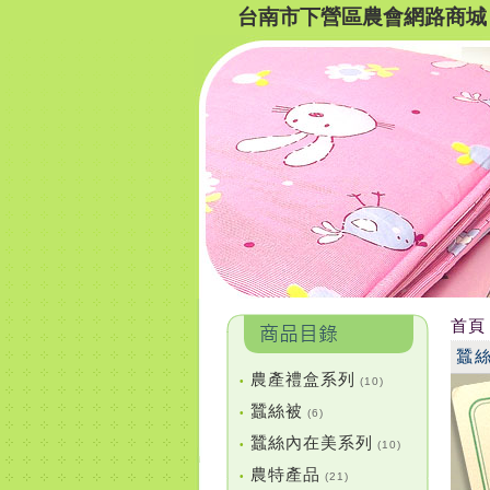
台南市下營區農會網路商城
首頁
蠶
農產禮盒系列
•
(10)
蠶絲被
•
(6)
蠶絲內在美系列
•
(10)
農特產品
•
(21)