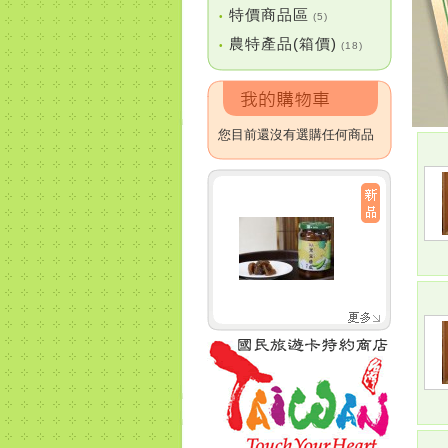
特價商品區
•
(5)
農特產品(箱價)
•
(18)
您目前還沒有選購任何商品