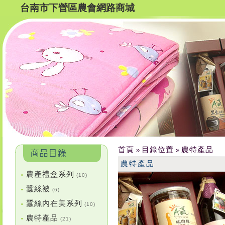
台南市下營區農會網路商城
首頁
目錄位置
農特產品
»
»
農特產品
農產禮盒系列
•
(10)
蠶絲被
•
(6)
蠶絲內在美系列
•
(10)
農特產品
•
(21)