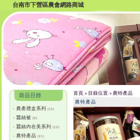
台南市下營區農會網路商城
首頁
目錄位置
農特產品
»
»
農特產品
農產禮盒系列
•
(10)
蠶絲被
•
(6)
蠶絲內在美系列
•
(10)
農特產品
•
(21)