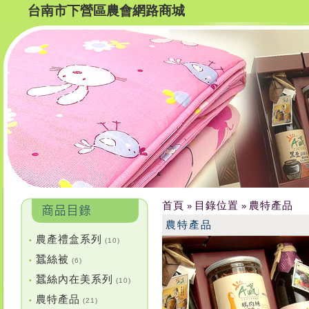
台南市下營區農會網路商城
首頁
目錄位置
農特產品
»
»
農特產品
農產禮盒系列
•
(10)
蠶絲被
•
(6)
蠶絲內在美系列
•
(10)
農特產品
•
(21)