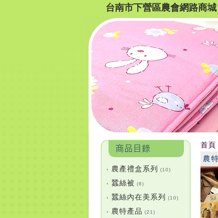
台南市下營區農會網路商城
首頁
農
農產禮盒系列
•
(10)
蠶絲被
•
(6)
蠶絲內在美系列
•
(10)
農特產品
•
(21)