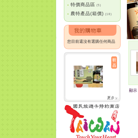
特價商品區
•
(5)
農特產品(箱價)
•
(18)
您目前還沒有選購任何商品
顯