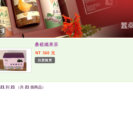
桑椹纖果茶
NT 360 元
示
21
到
21
（共
21
個商品）