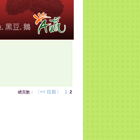
〔<< 往前〕
1
總頁數：
2