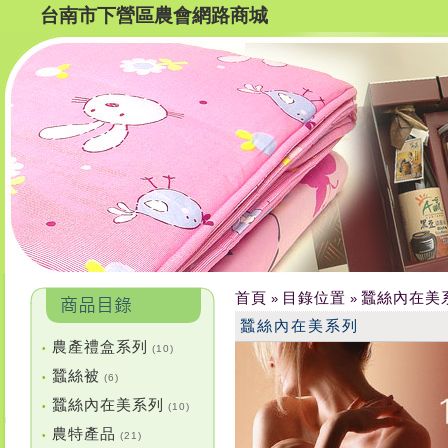
台南市下營區農會網路商城
首頁
目錄位置
蠶絲內在美
»
»
蠶絲內在美系列
農產禮盒系列
•
(10)
蠶絲被
•
(6)
蠶絲內在美系列
•
(10)
農特產品
•
(21)