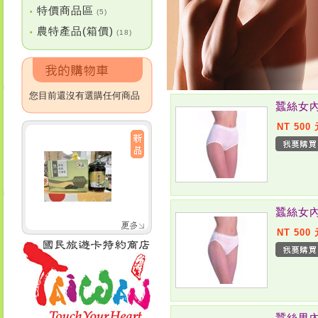
特價商品區
•
(5)
農特產品(箱價)
•
(18)
您目前還沒有選購任何商品
蠶絲女內
NT 500
蠶絲女內
NT 500
蠶絲男內