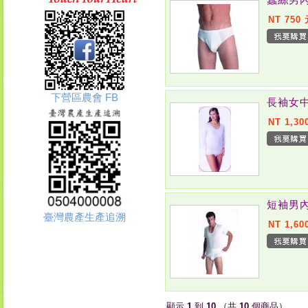
NT 750
下營區農會 FB
長袖女中
NT 1,30
短袖男內
臺灣農產生產追溯
NT 1,60
顯示
1
到
10
（共
10
個商品）