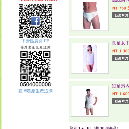
NT 750
下營區農會 FB
長袖女中
NT 1,30
短袖男內
臺灣農產生產追溯
NT 1,60
顯示
1
到
10
（共
10
個商品）