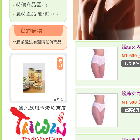
特價商品區
•
(5)
農特產品(箱價)
•
(18)
您目前還沒有選購任何商品
蠶絲女內
NT 500
蠶絲女內
NT 500
蠶絲男內