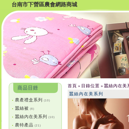
台南市下營區農會網路商城
首頁
目錄位置
蠶絲內在美
»
»
蠶絲內在美系列
農產禮盒系列
•
(10)
蠶絲被
•
(6)
蠶絲內在美系列
•
(10)
農特產品
•
(21)