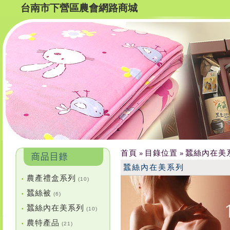
台南市下營區農會網路商城
首頁
目錄位置
蠶絲內在美
»
»
蠶絲內在美系列
農產禮盒系列
•
(10)
蠶絲被
•
(6)
蠶絲內在美系列
•
(10)
農特產品
•
(21)