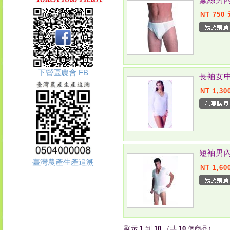
NT 750
下營區農會 FB
長袖女中
NT 1,30
短袖男內
臺灣農產生產追溯
NT 1,60
顯示
1
到
10
（共
10
個商品）