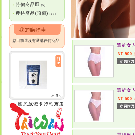
特價商品區
•
(5)
農特產品(箱價)
•
(18)
您目前還沒有選購任何商品
蠶絲女內
NT 500
蠶絲女內
NT 500
蠶絲男內