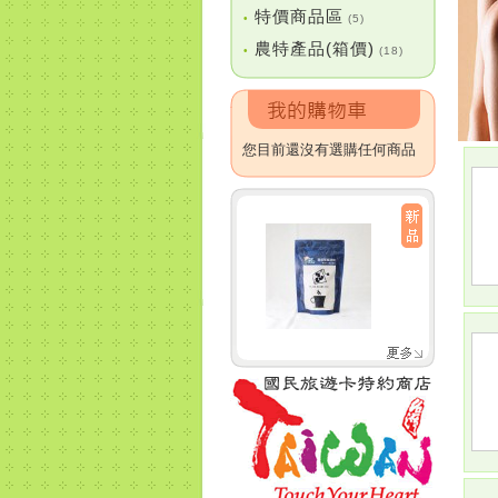
特價商品區
•
(5)
農特產品(箱價)
•
(18)
您目前還沒有選購任何商品