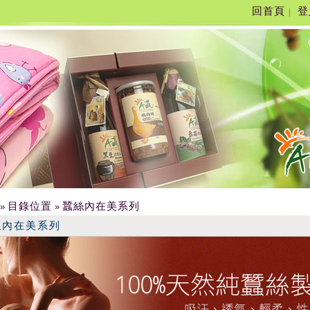
回首頁
登
|
目錄位置
蠶絲內在美系列
»
»
絲內在美系列