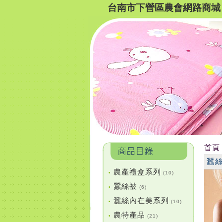
台南市下營區農會網路商城
首頁
蠶
農產禮盒系列
•
(10)
蠶絲被
•
(6)
蠶絲內在美系列
•
(10)
農特產品
•
(21)