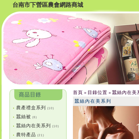
台南市下營區農會網路商城
首頁
目錄位置
蠶絲內在美
»
»
蠶絲內在美系列
農產禮盒系列
•
(10)
蠶絲被
•
(6)
蠶絲內在美系列
•
(10)
農特產品
•
(21)