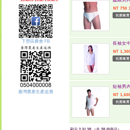
NT 750
下營區農會 FB
長袖女中
NT 1,30
短袖男內
臺灣農產生產追溯
NT 1,60
顯示
1
到
10
（共
10
個商品）