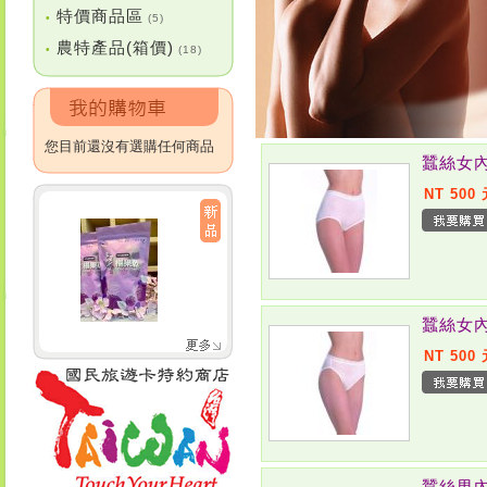
特價商品區
•
(5)
農特產品(箱價)
•
(18)
您目前還沒有選購任何商品
蠶絲女內
NT 500
蠶絲女內
NT 500
蠶絲男內