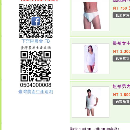
NT 750
下營區農會 FB
長袖女中
NT 1,30
短袖男內
臺灣農產生產追溯
NT 1,60
顯示
1
到
10
（共
10
個商品）