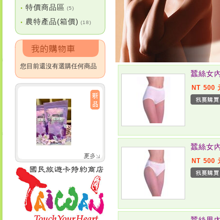
特價商品區
•
(5)
農特產品(箱價)
•
(18)
您目前還沒有選購任何商品
蠶絲女內
NT 500
蠶絲女內
NT 500
蠶絲男內