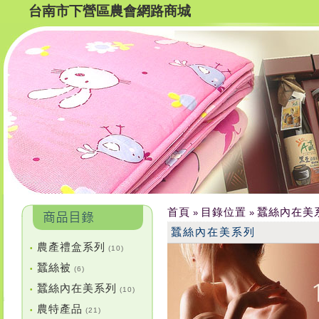
台南市下營區農會網路商城
首頁
目錄位置
蠶絲內在美
»
»
蠶絲內在美系列
農產禮盒系列
•
(10)
蠶絲被
•
(6)
蠶絲內在美系列
•
(10)
農特產品
•
(21)