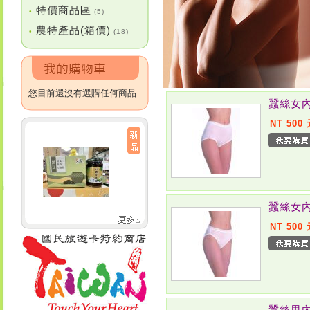
特價商品區
•
(5)
農特產品(箱價)
•
(18)
您目前還沒有選購任何商品
蠶絲女內
NT 500
蠶絲女內
NT 500
蠶絲男內