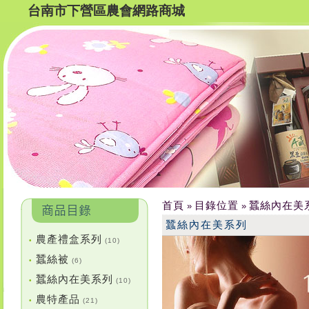
台南市下營區農會網路商城
首頁
目錄位置
蠶絲內在美
»
»
蠶絲內在美系列
農產禮盒系列
•
(10)
蠶絲被
•
(6)
蠶絲內在美系列
•
(10)
農特產品
•
(21)