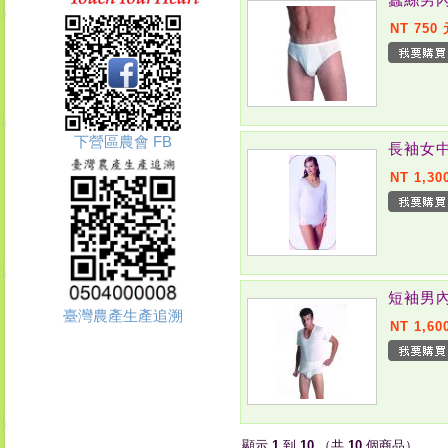
NT 750
下營區農會 FB
長袖女中
NT 1,30
短袖男內
臺灣農產生產追溯
NT 1,60
顯示
1
到
10
（共
10
個商品）