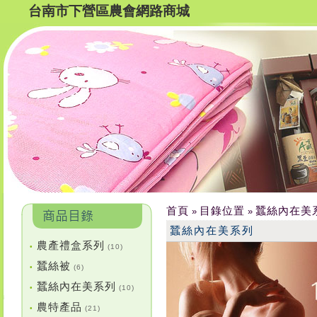
台南市下營區農會網路商城
首頁
目錄位置
蠶絲內在美
»
»
蠶絲內在美系列
農產禮盒系列
•
(10)
蠶絲被
•
(6)
蠶絲內在美系列
•
(10)
農特產品
•
(21)