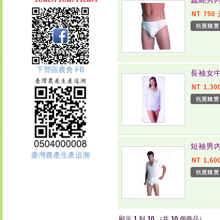
NT 750
下營區農會 FB
長袖女中
NT 1,30
短袖男內
臺灣農產生產追溯
NT 1,60
顯示
1
到
10
（共
10
個商品）