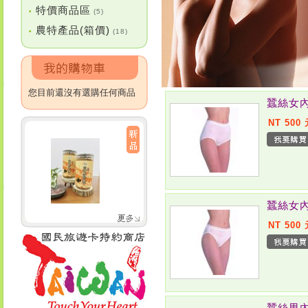
特價商品區
•
(5)
農特產品(箱價)
•
(18)
您目前還沒有選購任何商品
蠶絲女內
NT 500
蠶絲女內
NT 500
蠶絲男內