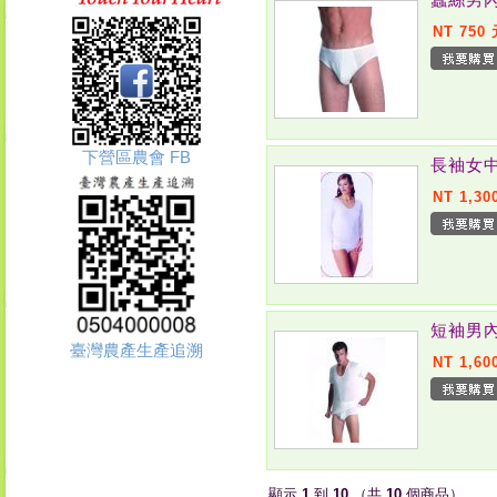
NT 750
下營區農會 FB
長袖女中
NT 1,30
短袖男內
臺灣農產生產追溯
NT 1,60
顯示
1
到
10
（共
10
個商品）