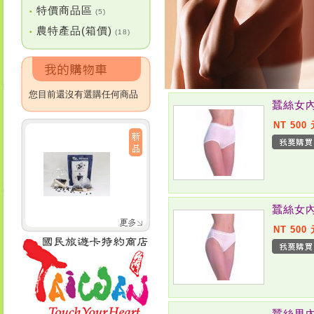
特價商品區
•
(5)
農特產品(箱價)
•
(18)
您目前還沒有選購任何商品
蠶絲女內
NT 500
蠶絲女內
NT 500
蠶絲男內