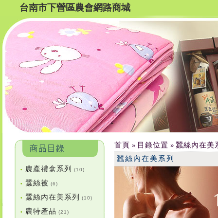
台南市下營區農會網路商城
首頁
目錄位置
蠶絲內在美
»
»
蠶絲內在美系列
農產禮盒系列
•
(10)
蠶絲被
•
(6)
蠶絲內在美系列
•
(10)
農特產品
•
(21)