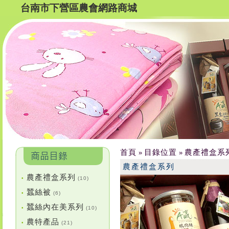
台南市下營區農會網路商城
首頁
目錄位置
農產禮盒系
»
»
農產禮盒系列
農產禮盒系列
•
(10)
蠶絲被
•
(6)
蠶絲內在美系列
•
(10)
農特產品
•
(21)