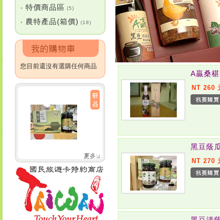
特價商品區
•
(5)
農特產品(箱價)
•
(18)
您目前還沒有選購任何商品
A贏桑
NT 260
黑豆蔭
NT 270
黑豆清