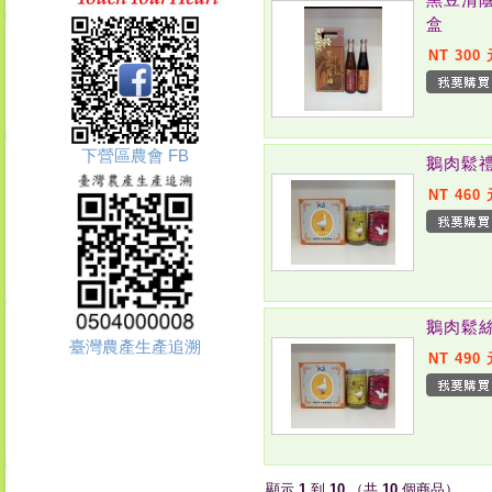
盒
NT 300
下營區農會 FB
鵝肉鬆
NT 460
鵝肉鬆
臺灣農產生產追溯
NT 490
顯示
1
到
10
（共
10
個商品）