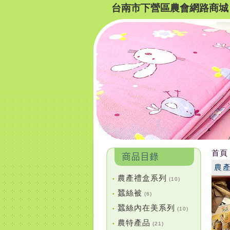
台南市下營區農會網路商城
首頁
農
農產禮盒系列
•
(10)
蠶絲被
•
(6)
蠶絲內在美系列
•
(10)
農特產品
•
(21)