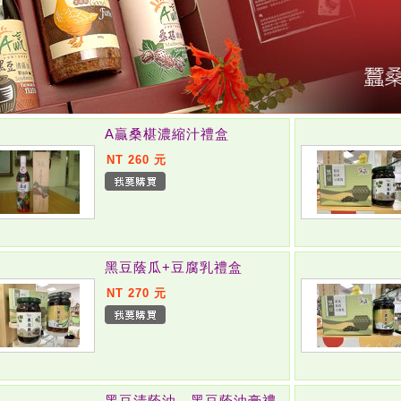
A贏桑椹濃縮汁禮盒
NT 260 元
黑豆蔭瓜+豆腐乳禮盒
NT 270 元
黑豆清蔭油、黑豆蔭油膏禮