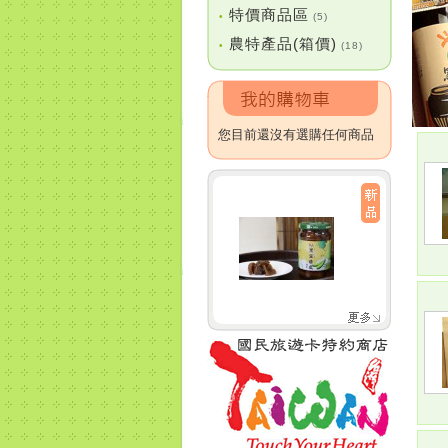
特價商品區
•
(5)
農特產品(箱價)
•
(18)
您目前還沒有選購任何商品