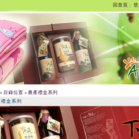
回首頁
登
|
目錄位置
農產禮盒系列
»
»
產禮盒系列