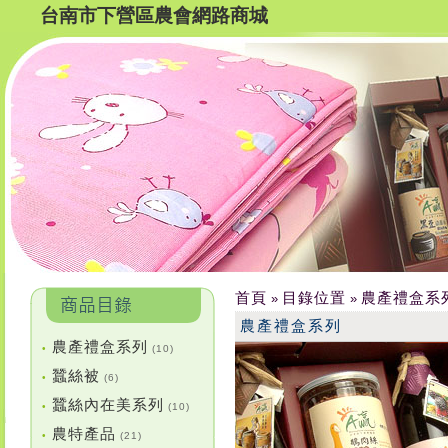
台南市下營區農會網路商城
首頁
目錄位置
農產禮盒系
»
»
農產禮盒系列
農產禮盒系列
•
(10)
蠶絲被
•
(6)
蠶絲內在美系列
•
(10)
農特產品
•
(21)