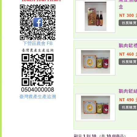
盒
NT 300
下營區農會 FB
鵝肉鬆
NT 460
鵝肉鬆
臺灣農產生產追溯
NT 490
顯示
1
到
10
（共
10
個商品）