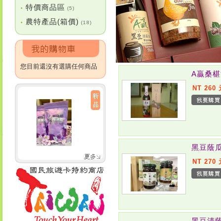
特價商品區
•
(5)
農特產品(箱價)
•
(18)
您目前還沒有選購任何商品
A贏桑
NT 260
黑豆蔭
NT 270
黑豆清