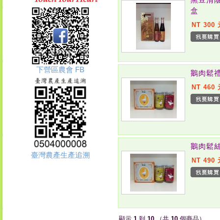
盒
NT 300
下營區農會 FB
鵝肉鬆
NT 460
鵝肉鬆
臺灣農產生產追溯
NT 490
顯示
1
到
10
（共
10
個商品）