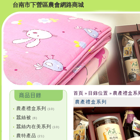
台南市下營區農會網路商城
首頁
目錄位置
農產禮盒系
»
»
農產禮盒系列
農產禮盒系列
•
(10)
蠶絲被
•
(6)
蠶絲內在美系列
•
(10)
農特產品
•
(21)