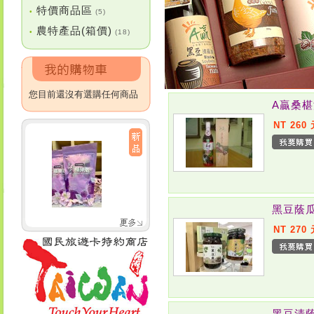
特價商品區
•
(5)
農特產品(箱價)
•
(18)
您目前還沒有選購任何商品
A贏桑
NT 260
黑豆蔭
NT 270
黑豆清