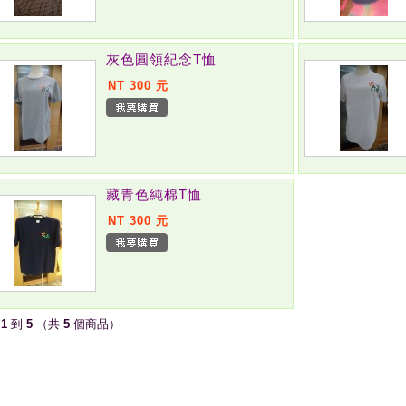
灰色圓領紀念T恤
NT 300 元
藏青色純棉T恤
NT 300 元
示
1
到
5
（共
5
個商品）