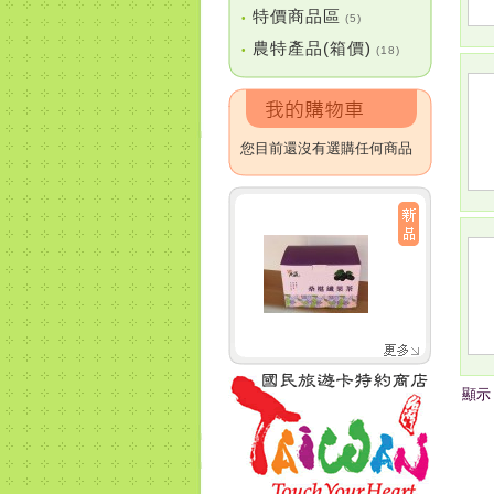
特價商品區
•
(5)
農特產品(箱價)
•
(18)
您目前還沒有選購任何商品
顯