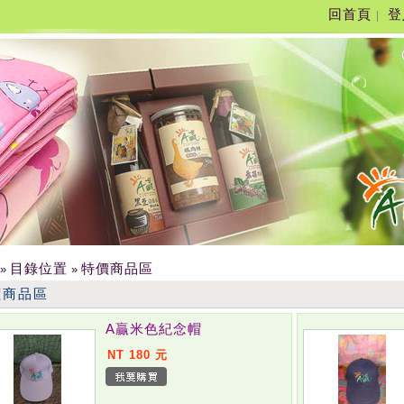
回首頁
登
|
目錄位置
特價商品區
»
»
價商品區
A贏米色紀念帽
NT 180 元