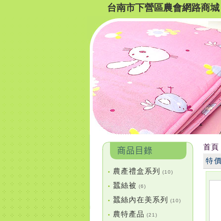
台南市下營區農會網路商城
首頁
特
農產禮盒系列
•
(10)
蠶絲被
•
(6)
蠶絲內在美系列
•
(10)
農特產品
•
(21)