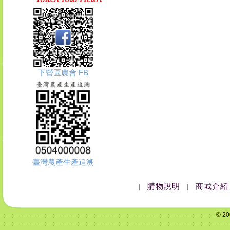
下營區農會 FB
臺灣農產生產追溯
購物說明
商城介紹
|
|
© 