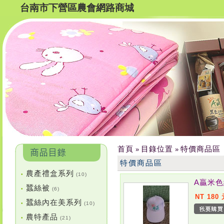
台南市下營區農會網路商城
首頁
目錄位置
特價商品區
»
»
特價商品區
農產禮盒系列
•
(10)
A贏米
蠶絲被
•
(6)
NT 180
蠶絲內在美系列
•
(10)
農特產品
•
(21)