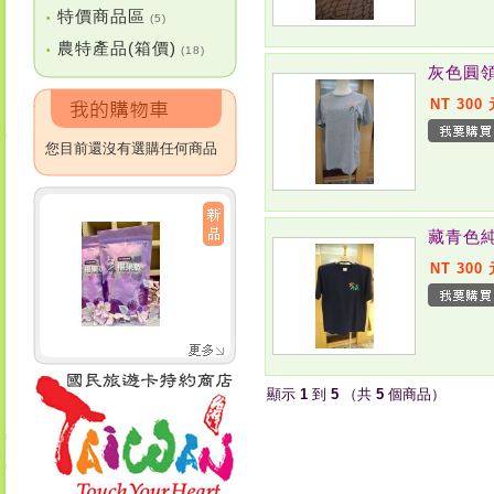
特價商品區
•
(5)
農特產品(箱價)
•
(18)
灰色圓
NT 300
您目前還沒有選購任何商品
藏青色
NT 300
顯示
1
到
5
（共
5
個商品）