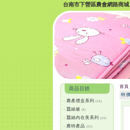
台南市下營區農會網路商城
首頁
特
農產禮盒系列
•
(10)
蠶絲被
•
(6)
蠶絲內在美系列
•
(10)
農特產品
•
(21)