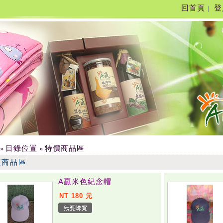
回首頁
登
|
目錄位置
特價商品區
»
»
價商品區
A贏米色紀念帽
NT 180 元