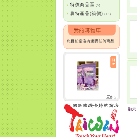
特價商品區
•
(5)
農特產品(箱價)
•
(18)
您目前還沒有選購任何商品
顯