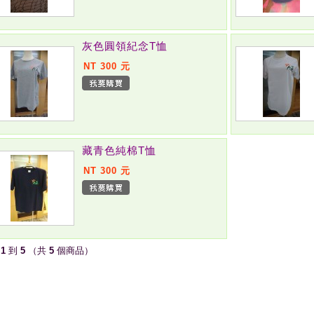
灰色圓領紀念T恤
NT 300 元
藏青色純棉T恤
NT 300 元
示
1
到
5
（共
5
個商品）