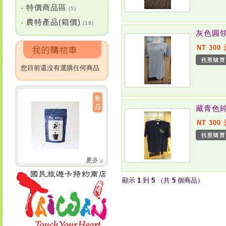
特價商品區
•
(5)
農特產品(箱價)
•
(18)
灰色圓
NT 300
您目前還沒有選購任何商品
藏青色
NT 300
顯示
1
到
5
（共
5
個商品）