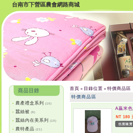
台南市下營區農會網路商城
首頁
目錄位置
特價商品區
»
»
特價商品區
農產禮盒系列
•
(10)
A贏米
蠶絲被
•
(6)
NT 180
蠶絲內在美系列
•
(10)
農特產品
•
(21)