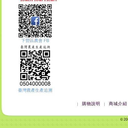
下營區農會 FB
臺灣農產生產追溯
購物說明
商城介紹
|
|
© 