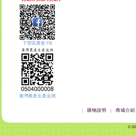
下營區農會 FB
臺灣農產生產追溯
購物說明
商城介紹
|
|
© 