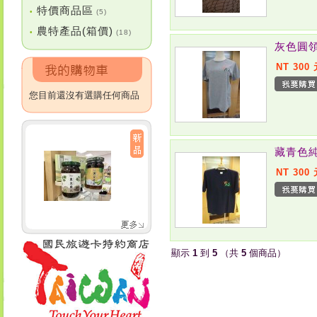
特價商品區
•
(5)
農特產品(箱價)
•
(18)
灰色圓
NT 300
您目前還沒有選購任何商品
藏青色
NT 300
顯示
1
到
5
（共
5
個商品）