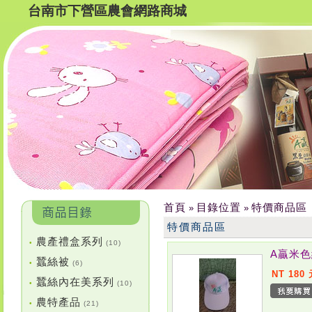
台南市下營區農會網路商城
首頁
目錄位置
特價商品區
»
»
特價商品區
農產禮盒系列
•
(10)
A贏米
蠶絲被
•
(6)
NT 180
蠶絲內在美系列
•
(10)
農特產品
•
(21)