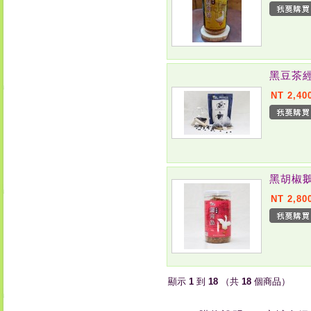
黑豆茶經
NT 2,40
黑胡椒鵝
NT 2,80
顯示
1
到
18
（共
18
個商品）