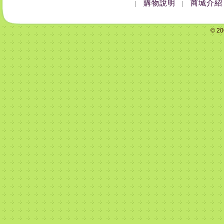
購物說明
商城介紹
|
|
© 