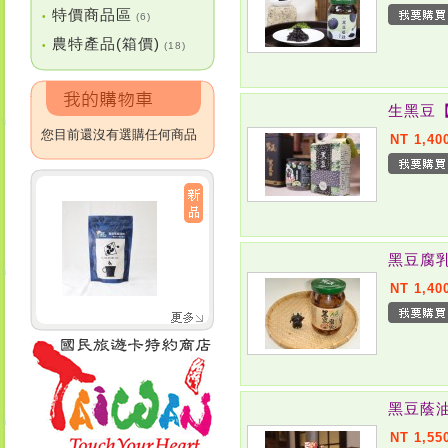
特價商品區
•
(6)
農特產品(箱價)
•
(18)
生黑豆【
您目前還沒有選購任何商品
NT 1,40
黑豆腐乳
NT 1,40
黑豆蔭油
NT 1,55