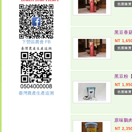
黑豆香菇
NT 1,65
下營區農會 FB
黑豆粉【
NT 1,95
臺灣農產生產追溯
原味鵝肉
NT 2,35