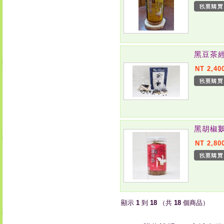
黑豆茶經
NT 2,40
黑胡椒鵝
NT 2,80
顯示
1
到
18
（共
18
個商品）