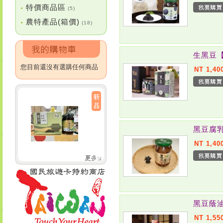
特價商品區
•
(5)
農特產品(箱價)
•
(18)
生黑豆【
您目前還沒有選購任何商品
NT 1,40
黑豆腐乳
NT 1,40
黑豆蔭油
NT 1,55