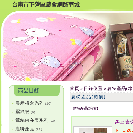
台南市下營區農會網路商城
首頁
目錄位置
農特產品(箱
»
»
農特產品(箱價)
農產禮盒系列
•
(10)
農特產品(箱價)
蠶絲被
•
(6)
蠶絲內在美系列
•
(10)
黑豆蔭豉
農特產品
•
(21)
NT 1,20