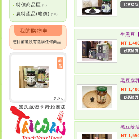
特價商品區
•
(5)
農特產品(箱價)
•
(18)
生黑豆【
您目前還沒有選購任何商品
NT 1,40
黑豆腐乳
NT 1,40
黑豆蔭油
NT 1,55