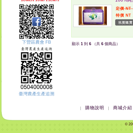
定價 NT 
特價 NT 
下營區農會 FB
顯示
1
到
6
（共
6
個商品）
臺灣農產生產追溯
購物說明
商城介紹
|
|
© 