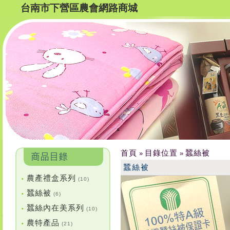
台南市下營區農會網路商城
首頁
目錄位置
蠶絲被
»
»
蠶絲被
農產禮盒系列
•
(10)
蠶絲被
•
(6)
蠶絲內在美系列
•
(10)
農特產品
•
(21)