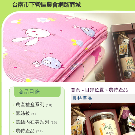
台南市下營區農會網路商城
首頁
目錄位置
農特產品
»
»
農特產品
農產禮盒系列
•
(10)
蠶絲被
•
(6)
蠶絲內在美系列
•
(10)
農特產品
•
(21)