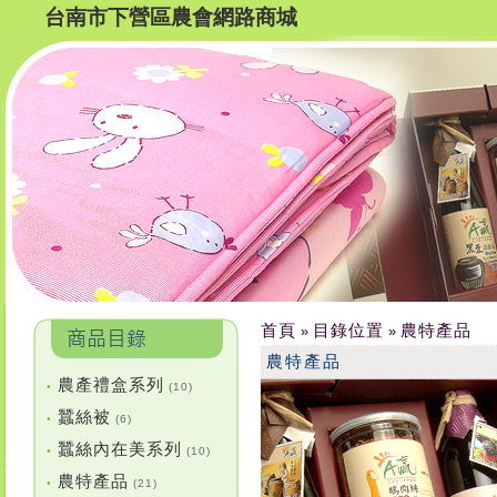
台南市下營區農會網路商城
首頁
目錄位置
農特產品
»
»
農特產品
農產禮盒系列
•
(10)
蠶絲被
•
(6)
蠶絲內在美系列
•
(10)
農特產品
•
(21)