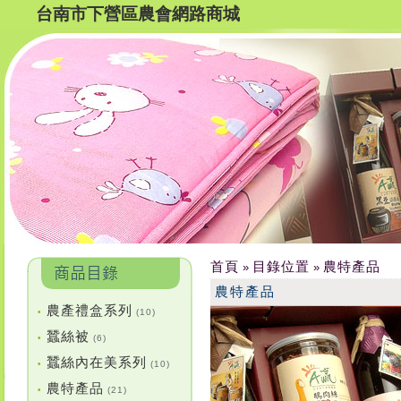
台南市下營區農會網路商城
首頁
目錄位置
農特產品
»
»
農特產品
農產禮盒系列
•
(10)
蠶絲被
•
(6)
蠶絲內在美系列
•
(10)
農特產品
•
(21)