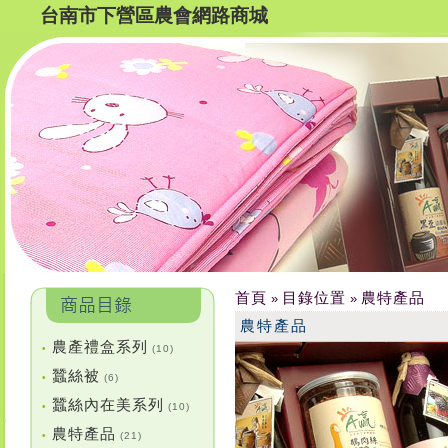
台南市下營區農會網路商城
首頁
目錄位置
農特產品
»
»
農特產品
農產禮盒系列
•
(10)
蠶絲被
•
(6)
蠶絲內在美系列
•
(10)
農特產品
•
(21)