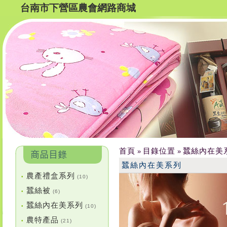
台南市下營區農會網路商城
首頁
目錄位置
蠶絲內在美
»
»
蠶絲內在美系列
農產禮盒系列
•
(10)
蠶絲被
•
(6)
蠶絲內在美系列
•
(10)
農特產品
•
(21)