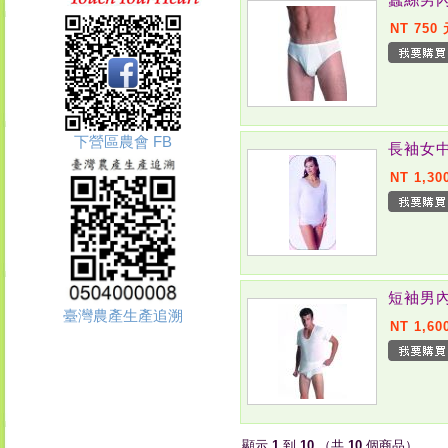
NT 750
下營區農會 FB
長袖女中
NT 1,30
短袖男內
臺灣農產生產追溯
NT 1,60
顯示
1
到
10
（共
10
個商品）