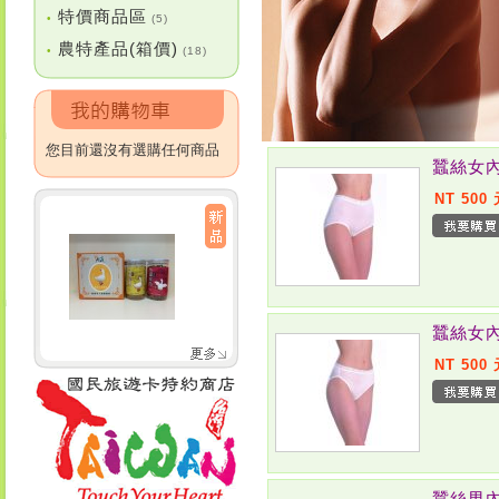
特價商品區
•
(5)
農特產品(箱價)
•
(18)
您目前還沒有選購任何商品
蠶絲女內
NT 500
蠶絲女內
NT 500
蠶絲男內