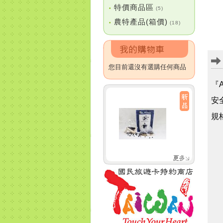
特價商品區
•
(5)
農特產品(箱價)
•
(18)
您目前還沒有選購任何商品
『
安
規格