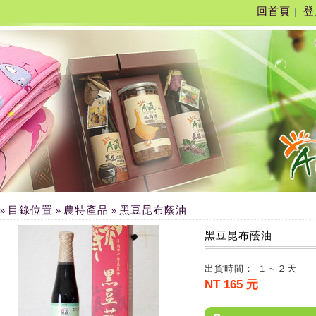
回首頁
登
|
目錄位置
農特產品
黑豆昆布蔭油
»
»
»
黑豆昆布蔭油
出貨時間： １～２天
NT 165 元