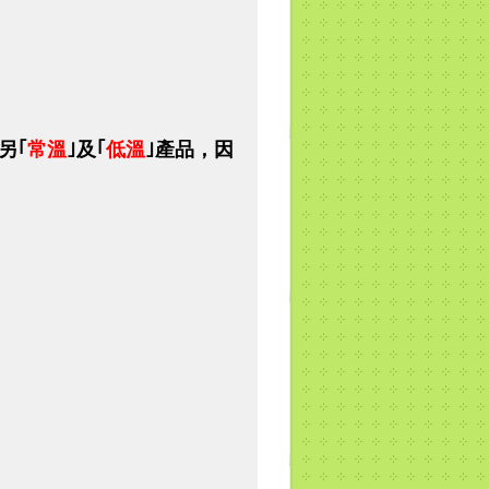
另｢
常溫
｣及｢
低溫
｣產品，因