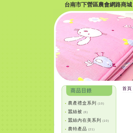
台南市下營區農會網路商城
首頁
農產禮盒系列
•
(10)
蠶絲被
•
(6)
蠶絲內在美系列
•
(10)
農特產品
•
(21)