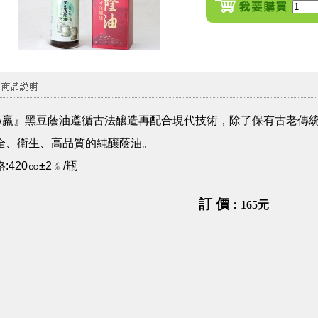
A羸』黑豆蔭油遵循古法釀造再配合現代技術，除了保有古老傳
全、衛生、高品質的純釀蔭油。
:420㏄±2﹪/瓶
訂 價
：165元