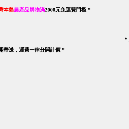
灣本島
農產品購物滿
2000
元免運費門檻＊
＊
開寄送
，運費一律分開計價＊