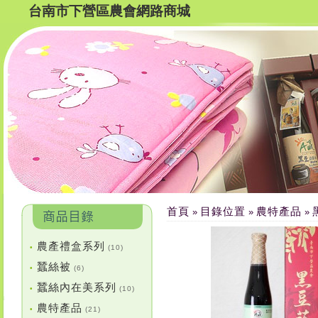
台南市下營區農會網路商城
首頁
目錄位置
農特產品
»
»
»
農產禮盒系列
•
(10)
蠶絲被
•
(6)
蠶絲內在美系列
•
(10)
農特產品
•
(21)