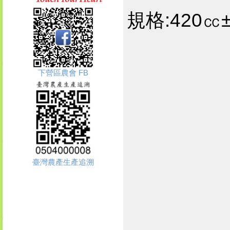
規格:420㏄
下營區農會 FB
臺灣農產生產追溯