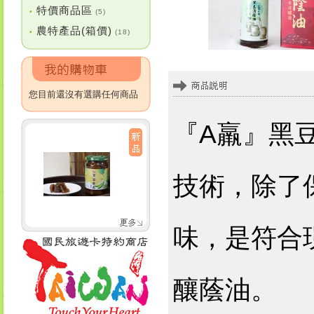
特價商品區
•
(5)
農特產品(箱價)
•
(18)
您目前還沒有選購任何商品
『A羸』黑
技術，除了
味，是符合
釀蔭油。