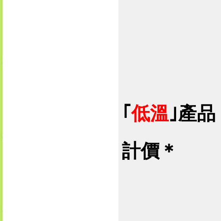
｢
低溫
｣產
計價＊