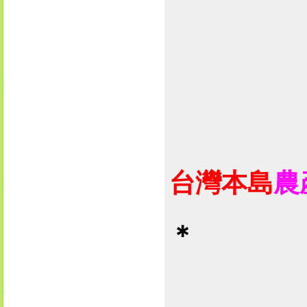
台灣本島
農
＊