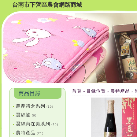
台南市下營區農會網路商城
首頁
目錄位置
農特產品
»
»
»
農產禮盒系列
•
(10)
蠶絲被
•
(6)
蠶絲內在美系列
•
(10)
農特產品
•
(21)