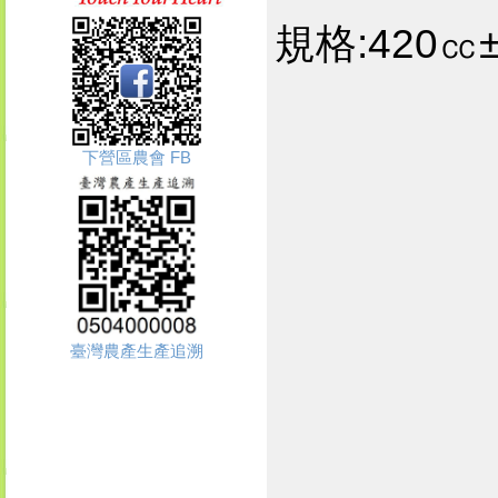
規格:420㏄
下營區農會 FB
臺灣農產生產追溯