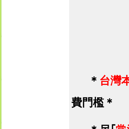
＊
台灣
費門檻＊