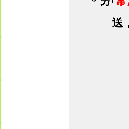
＊
另｢
常
送