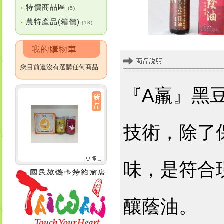
特價商品區
•
(5)
農特產品(箱價)
•
(18)
您目前還沒有選購任何商品
『A羸』黑
技術，除了
味，是符合
釀蔭油。