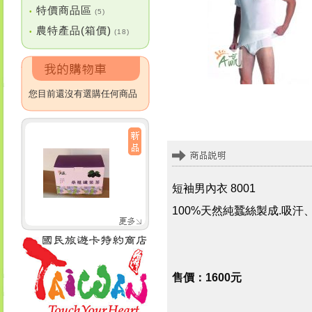
特價商品區
•
(5)
農特產品(箱價)
•
(18)
您目前還沒有選購任何商品
短袖男內衣 8001
100%天然純蠶絲製成.吸
售價：1600元