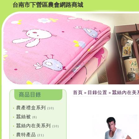
台南市下營區農會網路商城
首頁
目錄位置
蠶絲內在美
»
»
農產禮盒系列
•
(10)
蠶絲被
•
(6)
蠶絲內在美系列
•
(10)
農特產品
•
(21)