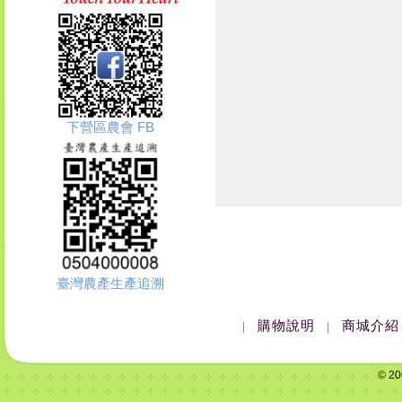
下營區農會 FB
臺灣農產生產追溯
購物說明
商城介紹
|
|
© 