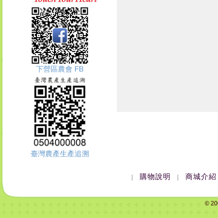
下營區農會 FB
臺灣農產生產追溯
購物說明
商城介紹
|
|
© 