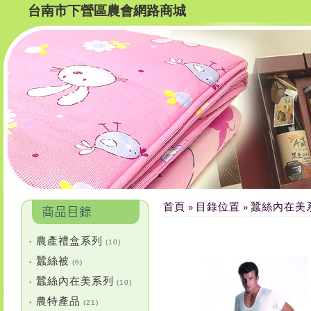
台南市下營區農會網路商城
首頁
目錄位置
蠶絲內在美
»
»
農產禮盒系列
•
(10)
蠶絲被
•
(6)
蠶絲內在美系列
•
(10)
農特產品
•
(21)