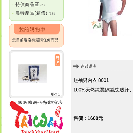
特價商品區
•
(5)
農特產品(箱價)
•
(18)
您目前還沒有選購任何商品
短袖男內衣 8001
100%天然純蠶絲製成.吸
售價：1600元