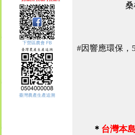
桑
下營區農會 FB
#因響應環保，
臺灣農產生產追溯
＊
台灣本