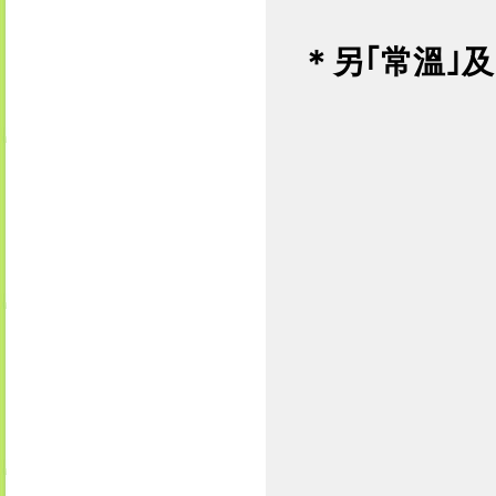
＊
另｢
常溫
｣及