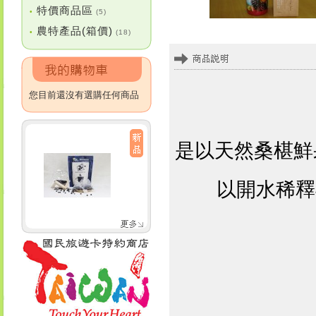
特價商品區
•
(5)
農特產品(箱價)
•
(18)
您目前還沒有選購任何商品
是以天然桑椹鮮
以開水稀釋