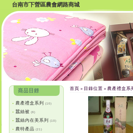
台南市下營區農會網路商城
首頁
目錄位置
農產禮盒系
»
»
農產禮盒系列
•
(10)
蠶絲被
•
(6)
蠶絲內在美系列
•
(10)
農特產品
•
(21)