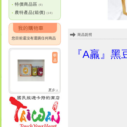
特價商品區
•
(6)
農特產品(箱價)
•
(18)
您目前還沒有選購任何商品
『A羸』黑