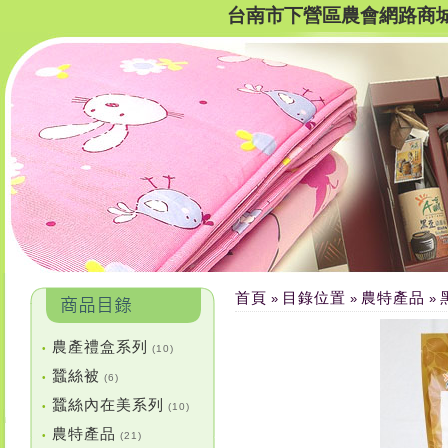
台南市下營區農會網路商
首頁
目錄位置
農特產品
»
»
»
農產禮盒系列
•
(10)
蠶絲被
•
(6)
蠶絲內在美系列
•
(10)
農特產品
•
(21)