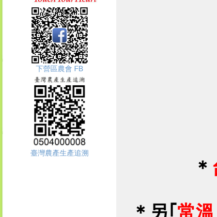
下營區農會 FB
臺灣農產生產追溯
＊
＊
另｢
常溫