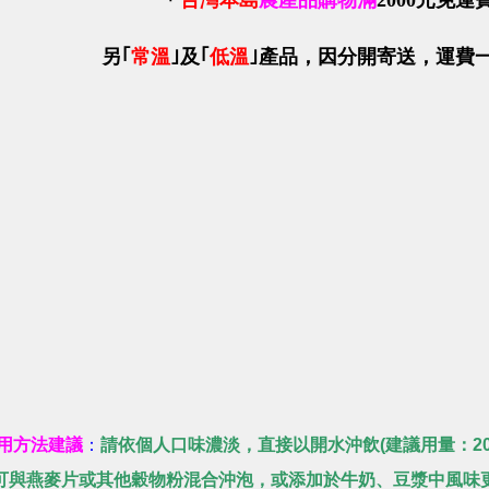
＊
台灣本島
農產品購物滿
2000
元免運
另｢
常溫
｣
及｢
低溫
｣產品，因分開寄送
，運費
用方法建議
：
請依個人口味濃淡，直接以開水沖飲(建議用量：200
可與燕麥片或其他穀物粉混合沖泡，或添加於牛奶、豆漿中風味