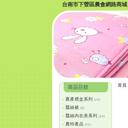
台南市下營區農會網路商城
首頁
農產禮盒系列
•
(10)
蠶絲被
•
(6)
蠶絲內在美系列
•
(10)
農特產品
•
(21)