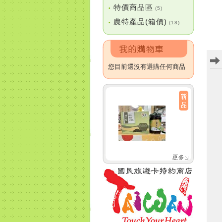
特價商品區
•
(5)
農特產品(箱價)
•
(18)
您目前還沒有選購任何商品