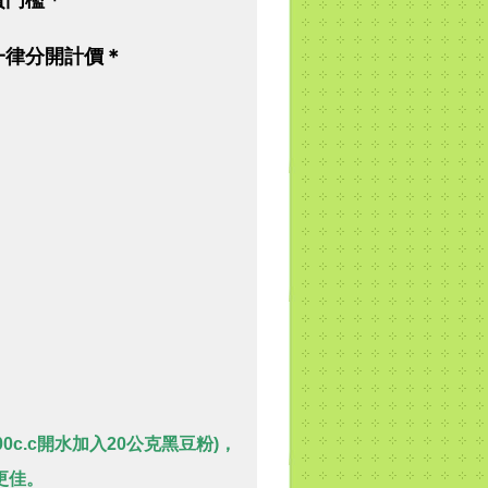
費門檻＊
一律分開計價＊
c.c開水加入20公克黑豆粉)，
更佳。