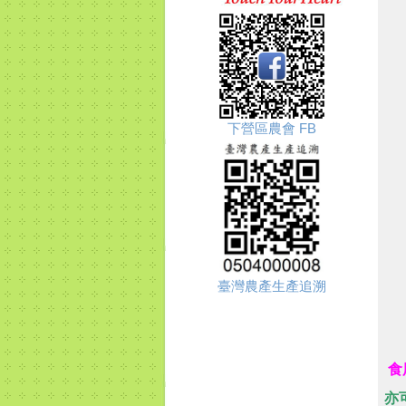
下營區農會 FB
臺灣農產生產追溯
食
亦