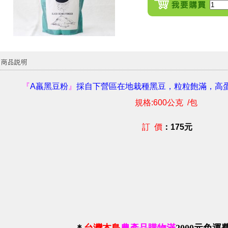
『
A羸黑豆粉
』
採自下營區在地栽種黑豆，粒粒飽滿，高蛋
規格:600公克 /包
訂
價
：175元