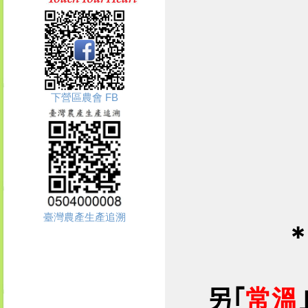
下營區農會 FB
臺灣農產生產追溯
另｢
常溫