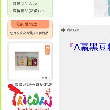
特價商品區
•
(5)
農特產品(箱價)
•
(18)
您目前還沒有選購任何商品
『
A羸黑豆