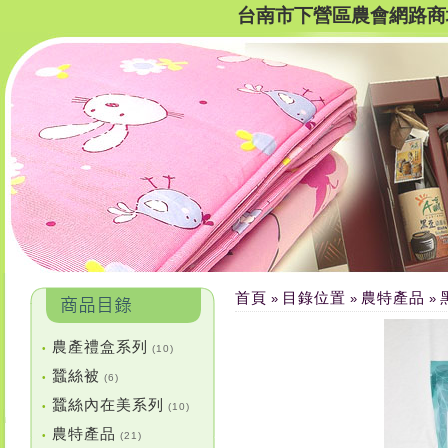
台南市下營區農會網路商
首頁
目錄位置
農特產品
»
»
»
農產禮盒系列
•
(10)
蠶絲被
•
(6)
蠶絲內在美系列
•
(10)
農特產品
•
(21)