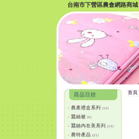
台南市下營區農會網路商城
首頁
農產禮盒系列
•
(10)
蠶絲被
•
(6)
蠶絲內在美系列
•
(10)
農特產品
•
(21)