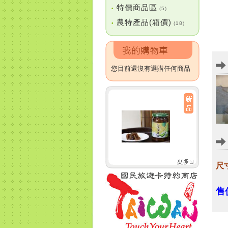
特價商品區
•
(5)
農特產品(箱價)
•
(18)
您目前還沒有選購任何商品
尺
售