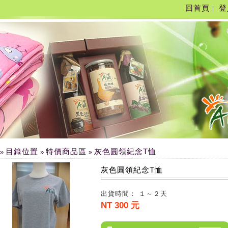
回首頁
登
|
目錄位置
特價商品區
灰色圓領紀念T恤
»
»
»
灰色圓領紀念T恤
出貨時間： １～２天
NT 300 元