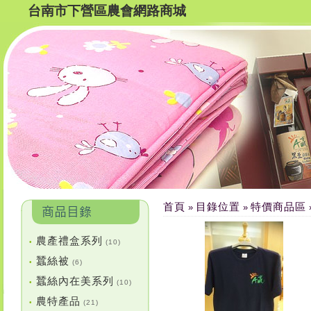
台南市下營區農會網路商城
首頁
目錄位置
特價商品區
»
»
農產禮盒系列
•
(10)
蠶絲被
•
(6)
蠶絲內在美系列
•
(10)
農特產品
•
(21)