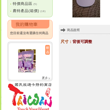
特價商品區
•
(5)
農特產品(箱價)
•
(18)
您目前還沒有選購任何商品
尺寸：
背後可調整