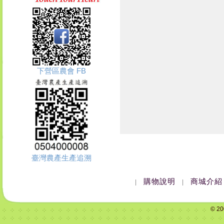
下營區農會 FB
臺灣農產生產追溯
購物說明
商城介紹
|
|
© 