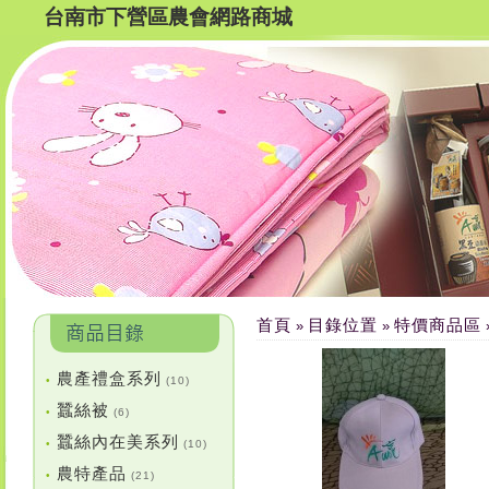
台南市下營區農會網路商城
首頁
目錄位置
特價商品區
»
»
農產禮盒系列
•
(10)
蠶絲被
•
(6)
蠶絲內在美系列
•
(10)
農特產品
•
(21)