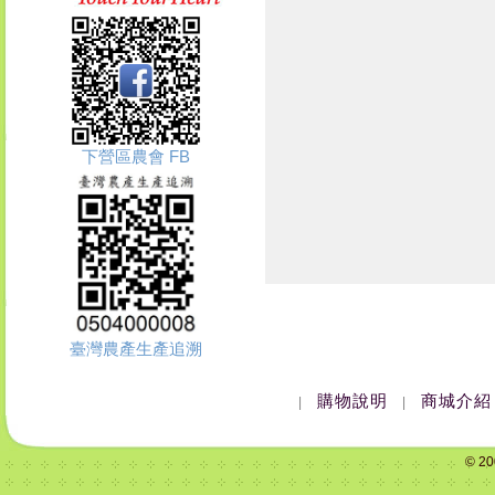
下營區農會 FB
臺灣農產生產追溯
購物說明
商城介紹
|
|
© 