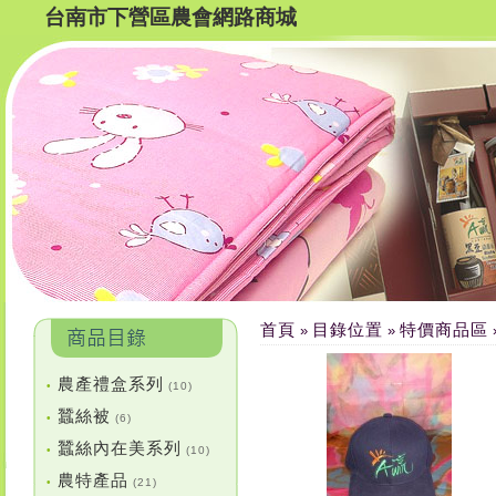
台南市下營區農會網路商城
首頁
目錄位置
特價商品區
»
»
農產禮盒系列
•
(10)
蠶絲被
•
(6)
蠶絲內在美系列
•
(10)
農特產品
•
(21)